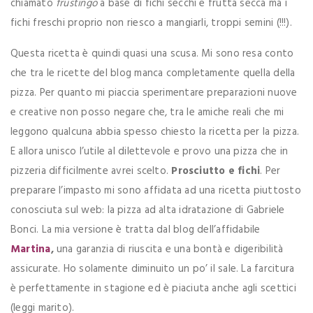
chiamato
frustingo
a base di fichi secchi e frutta secca ma i
fichi freschi proprio non riesco a mangiarli, troppi semini (!!!).
Questa ricetta è quindi quasi una scusa. Mi sono resa conto
che tra le ricette del blog manca completamente quella della
pizza. Per quanto mi piaccia sperimentare preparazioni nuove
e creative non posso negare che, tra le amiche reali che mi
leggono qualcuna abbia spesso chiesto la ricetta per la pizza.
E allora unisco l’utile al dilettevole e provo una pizza che in
pizzeria difficilmente avrei scelto.
Prosciutto e fichi
. Per
preparare l’impasto mi sono affidata ad una ricetta piuttosto
conosciuta sul web: la pizza ad alta idratazione di Gabriele
Bonci. La mia versione è tratta dal blog dell’affidabile
Martina
,
una garanzia di riuscita e una bontà e digeribilità
assicurate. Ho solamente diminuito un po’ il sale. La farcitura
è perfettamente in stagione ed è piaciuta anche agli scettici
(leggi marito).