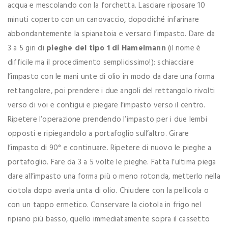
acqua e mescolando con la forchetta. Lasciare riposare 10
minuti coperto con un canovaccio, dopodiché infarinare
abbondantemente la spianatoia e versarci l’impasto. Dare da
3 a 5 giri di
pieghe del tipo 1 di Hamelmann
(il nome è
difficile ma il procedimento semplicissimo!): schiacciare
l’impasto con le mani unte di olio in modo da dare una forma
rettangolare, poi prendere i due angoli del rettangolo rivolti
verso di voi e contigui e piegare l’impasto verso il centro.
Ripetere l’operazione prendendo l’impasto per i due lembi
opposti e ripiegandolo a portafoglio sull’altro. Girare
l’impasto di 90° e continuare. Ripetere di nuovo le pieghe a
portafoglio. Fare da 3 a 5 volte le pieghe. Fatta l’ultima piega
dare all’impasto una forma più o meno rotonda, metterlo nella
ciotola dopo averla unta di olio. Chiudere con la pellicola o
con un tappo ermetico. Conservare la ciotola in frigo nel
ripiano più basso, quello immediatamente sopra il cassetto