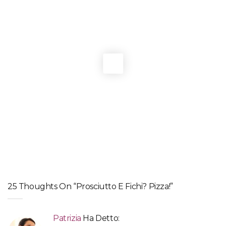
COLAZIONE
,
LIEVITATI DOLCI
Cinnamon buns svedesi
LIEVITATI SALATI
Simit, pane turco
LIEVITATI DOLCI
,
RICETTE FRANCESI
Tarte au sucre di Cédric Grolet
LIEVITATI SALATI
Crescentine
25 Thoughts On “Prosciutto E Fichi? Pizza!”
Patrizia
Ha Detto: