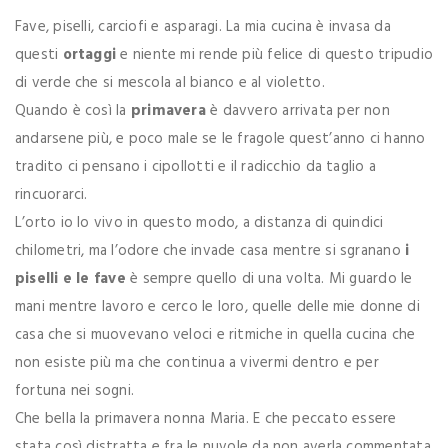
Fave, piselli, carciofi e asparagi. La mia cucina è invasa da
questi
ortaggi
e niente mi rende più felice di questo tripudio
di verde che si mescola al bianco e al violetto.
Quando è così la
primavera
è davvero arrivata per non
andarsene più, e poco male se le fragole quest’anno ci hanno
tradito ci pensano i cipollotti e il radicchio da taglio a
rincuorarci.
L’orto io lo vivo in questo modo, a distanza di quindici
chilometri, ma l’odore che invade casa mentre si sgranano
i
piselli e le fave
è sempre quello di una volta. Mi guardo le
mani mentre lavoro e cerco le loro, quelle delle mie donne di
casa che si muovevano veloci e ritmiche in quella cucina che
non esiste più ma che continua a vivermi dentro e per
fortuna nei sogni.
Che bella la primavera nonna Maria. E che peccato essere
stata così distratta e fra le nuvole da non averla commentata