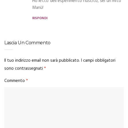
Ho letto dell’esperimento riuscito, sei un mito
Manù!
RISPONDI
Lascia Un Commento
Il tuo indirizzo email non sarà pubblicato.
I campi obbligatori
sono contrassegnati
*
Commento
*