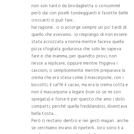
non son tanto da brodaglietta o consommé
però dai con piselli tondeggianti e favette belle
croccanti si può fare…
hai ragione.. ci si accorge sempre un po’ tardi di
quello che avevamo.. io rimpiango di non essere
stata accozzata a nonna mentre faceva quella
pizza sfogliata goduriosa che solo lei sapeva
fare e che mamma, per quandto provi, non
riesce a replicare, oppure mentre friggeva i
cascioni, o semplicemente mentre preparava la
crema che era stesa come il mascarpone, con i
biscotti, il caffè il cacao, ma era la crema cotta e
non il mascarpone a legare (non so se mi son
spiegata) e forse è per questo che amo i dolci
compatti, perché quella freddandosi, diventava
bella tosta…
Però ci restano dentro e nei gesti magari.. anche
se cerchiamo invano di ripeterli.. loro sono li a