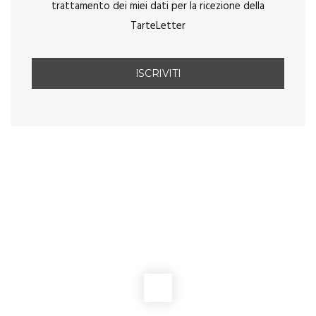
trattamento dei miei dati per la ricezione della
TarteLetter
You May Also Like
RICETTE FRANCESI
,
TORTE
Clafoutis alle ciliegie
TORTE
Torta di ricotta con semi di papavero e maracuja