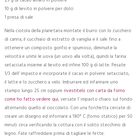
25 g di cacao amaro in polvere
10 g di lievito in polvere per dolci
1 presa di sale
Nella ciotola della planetaria montate il burro con lo zucchero
di canna, il cucchiaio di estratto di vaniglia e il sale fino a
ottenere un composto gonfio e spumoso, diminuite la
velocità e unite le uova (un uovo alla volta), quindi la farina
setacciata insieme al lievito ed infine 100 g di latte. Pesate
1/3 dell’ impasto e incorporate il cacao in polvere setacciato,
il latte e lo zucchero a velo. Imburrare ed infarinare uno
stampo lungo 25 cm oppure
rivestitelo con carta da forno
come ho fatto vedere qui
, versate l’ impasto chiaro sul fondo
alternando quello al cioccolato. Con una forchetta cercate di
creare un disegno ed infornare a 180° C (forno statico) per 50
minuti circa verificando la cottura con il solito stecchino di
legno. Fate raffreddare prima di tagliare le fette.