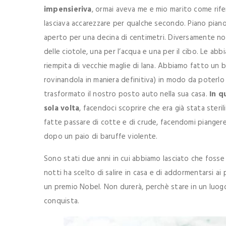
impensieriva
, ormai aveva me e mio marito come rife
lasciava accarezzare per qualche secondo. Piano piano
aperto per una decina di centimetri. Diversamente n
delle ciotole, una per l’acqua e una per il cibo. Le a
riempita di vecchie maglie di lana. Abbiamo fatto un bu
rovinandola in maniera definitiva) in modo da poterlo
trasformato il nostro posto auto nella sua casa.
In qu
sola volta
, facendoci scoprire che era già stata steril
fatte passare di cotte e di crude, facendomi piange
dopo un paio di baruffe violente.
Sono stati due anni in cui abbiamo lasciato che fosse 
notti ha scelto di salire in casa e di addormentarsi ai
un premio Nobel. Non durerà, perchè stare in un luog
conquista.