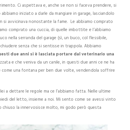
rimento. Ci aspettava e, anche se non si faceva prendere, si
 abbiamo iniziato a darle da mangiare in garage, lasciandolo
on si avvicinava nonostante la fame. Le abbiamo comprato
bbiamo comprato una cuccia, di quelle imbottite e l’abbiamo
co nella serranda del garage (sì, un buco, col flessibile,
 chiudere senza che si sentisse in trappola. Abbiamo
esti due anni si è lasciata portare dal veterinario una
izzata e che veniva da un canile, in questi due anni ce ne ha
re come una fontana per ben due volte, vendendola soffrire
lei a dettare le regole ma ce l’abbiamo fatta. Nelle ultime
 piedi del letto, insieme a noi. Mi sento come se avessi vinto
o chiuso la innervosisce molto, mi godo però questa