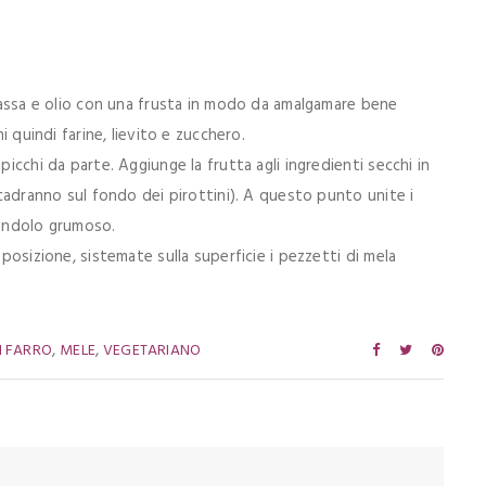
elassa e olio con una frusta in modo da amalgamare bene
i quindi farine, lievito e zucchero.
picchi da parte. Aggiunge la frutta agli ingredienti secchi in
n cadranno sul fondo dei pirottini). A questo punto unite i
iandolo grumoso.
sposizione, sistemate sulla superficie i pezzetti di mela
,
,
I FARRO
MELE
VEGETARIANO