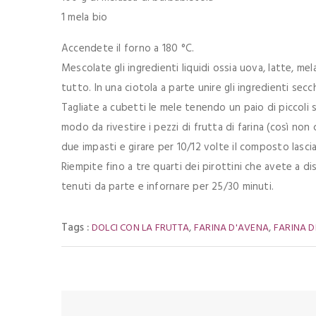
1 mela bio
Accendete il forno a 180 °C.
Mescolate gli ingredienti liquidi ossia uova, latte, m
tutto. In una ciotola a parte unire gli ingredienti secch
Tagliate a cubetti le mele tenendo un paio di piccoli s
modo da rivestire i pezzi di frutta di farina (così no
due impasti e girare per 10/12 volte il composto lasc
Riempite fino a tre quarti dei pirottini che avete a di
tenuti da parte e infornare per 25/30 minuti.
Tags :
,
,
DOLCI CON LA FRUTTA
FARINA D'AVENA
FARINA D