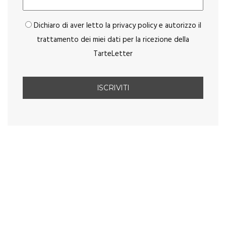
Dichiaro di aver letto la privacy policy e autorizzo il
trattamento dei miei dati per la ricezione della
TarteLetter
You May Also Like
PIATTI DI DI CARNE
Involtini di verza ripieni di carne