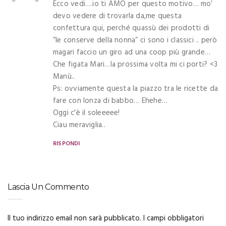
Ecco vedi….io ti AMO per questo motivo… mo’
devo vedere di trovarla da,me questa
confettura qui, perché quassù dei prodotti di
“le conserve della nonna” ci sono i classici .. però
magari faccio un giro ad una coop più grande…
Che figata Mari…la prossima volta mi ci porti? <3
Manù..
Ps: ovviamente questa la piazzo tra le ricette da
fare con lonza di babbo… Ehehe…
Oggi c'è il soleeeee!
Ciau meraviglia..
RISPONDI
Lascia Un Commento
Il tuo indirizzo email non sarà pubblicato.
I campi obbligatori