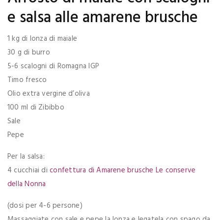
e salsa alle amarene brusche
1 kg di lonza di maiale
30 g di burro
5-6 scalogni di Romagna IGP
Timo fresco
Olio extra vergine d’oliva
100 ml di Zibibbo
Sale
Pepe
Per la salsa:
4 cucchiai di
confettura di Amarene brusche Le conserve
della Nonna
(dosi per 4-6 persone)
Massaggiate con sale e pepe la lonza e legatela con spago da