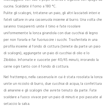
cucina. Scaldate il forno a 180 °C.
Pulite gli scalogni, tritatene un paio, gli altri lasciateli interi e
fateli saltare in una casseruola insieme al burro. Una volta che
saranno trasparenti unite il timo e fate rosolare
uniformemente la lonza girandola con due cucchiai di legno
per non forarla e far fuoriuscire i succhi. Trasferitela in una
pirofila insieme al fondo di cottura (tenete da parte un paio
di scalogni), aggiungete un paio di cucchiai di olio e lo
Zibibbo. Infornate e cuocete per 40/45 minuti, irrorando la
carne ogni tanto con il fondo di cottura.
Nel frattempo, nella casseruola in cui è stata rosolata la lonza
unite un ricciolo di burro, due cucchiai di acqua, la confettura
di amarene e gli scalogni che avrete tenuto da parte. Fate
scaldare a fuoco vivace per un paio di minuti e poi passate al
setaccio la salsa.