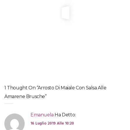
PIATTI DI DI CARNE
Pollo al curry e latte di cocco
LIFESTYLE
,
PIATTI DI DI CARNE
Girello di manzo al sale di Giorgia Lagosti
PIATTI DI DI CARNE
Coniglio arrotolato o “galantinato”
1 Thought On “Arrosto Di Maiale Con Salsa Alle
Amarene Brusche”
Emanuela
Ha Detto:
16 Luglio 2019 Alle 10:20