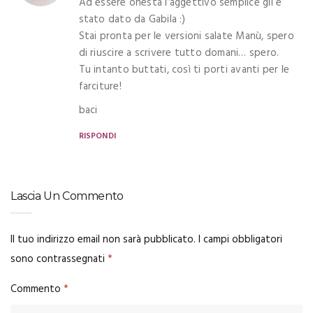
Ad essere onesta l’aggettivo semplice gli è
stato dato da Gabila :)
Stai pronta per le versioni salate Manù, spero
di riuscire a scrivere tutto domani… spero.
Tu intanto buttati, così ti porti avanti per le
farciture!
baci
RISPONDI
Lascia Un Commento
Il tuo indirizzo email non sarà pubblicato.
I campi obbligatori
sono contrassegnati
*
Commento
*