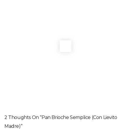
You May Also Like
COLAZIONE
,
LIEVITATI DOLCI
Cinnamon buns svedesi
LIEVITATI DOLCI
,
RICETTE FRANCESI
Tarte au sucre di Cédric Grolet
LIEVITATI DOLCI
,
LIEVITATI SALATI
Fette biscottate integrali di Manuela
COLAZIONE
,
LIEVITATI DOLCI
Le scole pistoiesi di Emanuela
2 Thoughts On “Pan Brioche Semplice (con Lievito
Madre)”