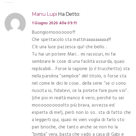
Manu Lupi
Ha Detto:
1 Giugno 2020 Alle 09:11
Buongiornooooooo!!!
Che spettacolo sta mattinaaaaaaaaaa!!!
C’è una luce pazzesca qui! che bello…
Tu hai un potere Mari… mi rassicuri, mi fai
sembrare le cose di una facilità assurda, quasi
replicabili… Forse la ragione (o il trucchetto) sta
nella parolina ”semplice” del titolo, o forse sta
nel come le dici le cose.. della serie ”se ci sono
riuscita io, fidatevi, ce la potete fare pure voi”..
(che poi in realtà manco è vero, perché tu sei
moooooooooolto più brava, avvezza ed
esperta di me!), però non lo so.. sta di fatto che
a leggerti qui, quasi mi vien voglia di farlo sto
pan brioche, che tanto anche se non ho la
”bimba” vera, basta che vado a casa di Gabi e