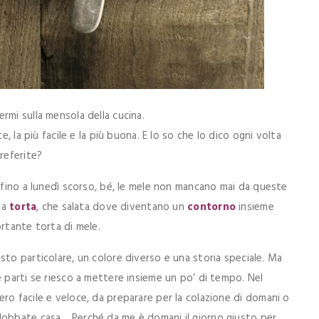
rmi sulla mensola della cucina.
e, la più facile e la più buona. E lo so che lo dico ogni volta
referite?
g fino a lunedì scorso, bé, le mele non mancano mai da queste
ca
torta
, che salata dove diventano un
contorno
insieme
fortante torta di mele.
sto particolare, un colore diverso e una storia speciale. Ma
e parti se riesco a mettere insieme un po’ di tempo. Nel
ro facile e veloce, da preparare per la colazione di domani o
dobbate casa… Perché da me è domani il giorno giusto per