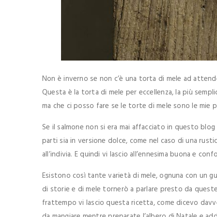
Non è inverno se non c’è una torta di mele ad attende
Questa è la torta di mele per eccellenza, la più semplic
ma che ci posso fare se le torte di mele sono le mie p
Se il salmone non si era mai affacciato in questo blo
parti sia in versione dolce, come nel caso di una rusti
all’indivia. E quindi vi lascio all’ennesima buona e con
Esistono così tante varietà di mele, ognuna con un gu
di storie e di mele tornerò a parlare presto da quest
frattempo vi lascio questa ricetta, come dicevo davve
da mangiare mentre preparate l’albero di Natale e ad