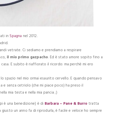
ati in
Spagna
nel 2012.
adrid.
grandi vetrate. Ci sediamo e prendiamo a respirare
sco,
il mio primo gazpacho
. Ed è stato amore sopito fino a
casa. E subito è riaffiorato il ricordo: ma perchè mi ero
o lo spazio nel mio ormai esaurito cervello. E quando pensavo
 e senza cetriolo (che mi piace poco) ha preso il
la mia testa e nella mia pancia ;)
mpi è una benedizione) è di
Barbara – Pane & Burro
tratta
a giusto un anno fa di riprodurla, è facile e veloce ho sempre