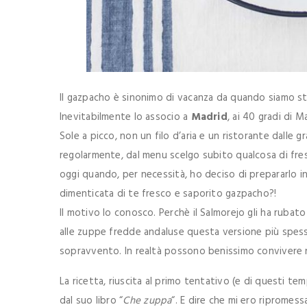
Il gazpacho è sinonimo di vacanza da quando siamo st
Inevitabilmente lo associo a
Madrid
, ai 40 gradi di M
Sole a picco, non un filo d’aria e un ristorante dalle 
regolarmente, dal menu scelgo subito qualcosa di fre
oggi quando, per necessità, ho deciso di prepararlo in 
dimenticata di te fresco e saporito gazpacho?!
Il motivo lo conosco. Perchè il Salmorejo gli ha rubat
alle zuppe fredde andaluse questa versione più spessa
sopravvento. In realtà possono benissimo convivere nel
La ricetta, riuscita al primo tentativo (e di questi te
dal suo libro “
Che zuppa
“. E dire che mi ero ripromess