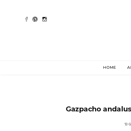
HOME
A
Gazpacho andalu
13 