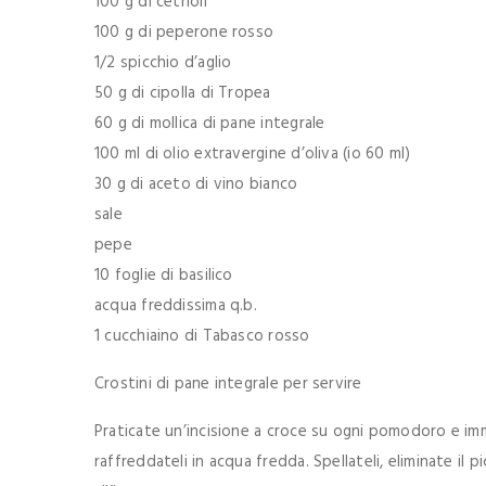
100 g di cetrioli
100 g di peperone rosso
1/2 spicchio d’aglio
50 g di cipolla di Tropea
60 g di mollica di pane integrale
100 ml di olio extravergine d’oliva (io 60 ml)
30 g di aceto di vino bianco
sale
pepe
10 foglie di basilico
acqua freddissima q.b.
1 cucchiaino di Tabasco rosso
Crostini di pane integrale per servire
Praticate un’incisione a croce su ogni pomodoro e imm
raffreddateli in acqua fredda. Spellateli, eliminate il p