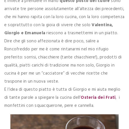
E invece a prendere in mano
questo posto del cuore
sono
arrivate tre persone assolutamente all’altezza dei precedenti,
che mi hanno rapita con la loro cucina, con la loro competenza
e soprattutto con la gioia di vivere che solo
Valentina,
Giorgio e Emanuela
riescono a trasmettermi in un piatto.
Dire che gli sono affezionata è dire poco, salire a
Roncofreddo per me è come rintanarmi nel mio rifugio
preferito: sorrisi, chiacchiere (tante chiacchiere!), prodotti di
qualità, piatti carichi di tradizione ma non solo, Giorgio in
cucina è per me un “cacciatore” di vecchie ricette che
traspone in un nuova veste.
E l’idea di questo piatto è tutta di Giorgio e mi aiuta meglio
di tante parole a spiegare la cucina dell’
Osteria dei Frati
, i
monfettini con squacquerone, pere e cannella.