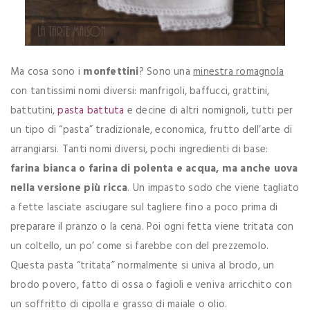
Ma cosa sono i
monfettini
? Sono una
minestra romagnola
con tantissimi nomi diversi: manfrigoli, baffucci, grattini,
battutini,
pasta battuta
e decine di altri nomignoli, tutti per
un tipo di “pasta” tradizionale, economica, frutto dell’arte di
arrangiarsi. Tanti nomi diversi, pochi ingredienti di base:
farina bianca o farina di polenta e acqua, ma anche uova
nella versione più ricca
. Un impasto sodo che viene tagliato
a fette lasciate asciugare sul tagliere fino a poco prima di
preparare il pranzo o la cena. Poi ogni fetta viene tritata con
un coltello, un po’ come si farebbe con del prezzemolo.
Questa pasta “tritata” normalmente si univa al brodo, un
brodo povero, fatto di ossa o fagioli e veniva arricchito con
un soffritto di cipolla e grasso di maiale o olio.