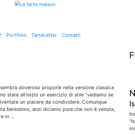
Portfolio
TarteLetter
Contatti
F
i sembra doveroso proporle nella versione classica
N
o state all’inizio un esercizio di stile “vediamo se
 diventate un piacere da condividere. Comunque
I
uta benissimo, anzi diciamo pure che non è venuta,
In
 in ...
"I
mi