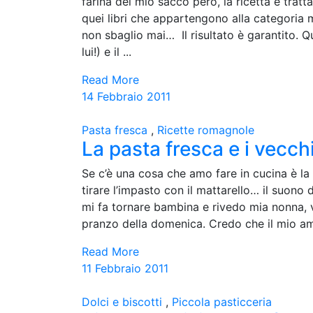
farina del mio sacco però, la ricetta è tratt
quei libri che appartengono alla categoria 
non sbaglio mai… Il risultato è garantito. Q
lui!) e il ...
Read More
14 Febbraio 2011
Pasta fresca
,
Ricette romagnole
La pasta fresca e i vecch
Se c’è una cosa che amo fare in cucina è la
tirare l’impasto con il mattarello… il suono 
mi fa tornare bambina e rivedo mia nonna, ve
pranzo della domenica. Credo che il mio amo
Read More
11 Febbraio 2011
Dolci e biscotti
,
Piccola pasticceria