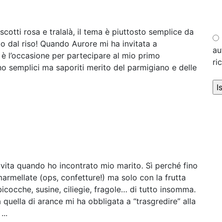
otti rosa e tralalà, il tema è piuttosto semplice da
o dal riso! Quando Aurore mi ha invitata a
au
i è l’occasione per partecipare al mio primo
ri
ono semplici ma saporiti merito del parmigiano e delle
 vita quando ho incontrato mio marito. Sì perché fino
rmellate (ops, confetture!) ma solo con la frutta
bicocche, susine, ciliegie, fragole… di tutto insomma.
 quella di arance mi ha obbligata a “trasgredire” alla
...