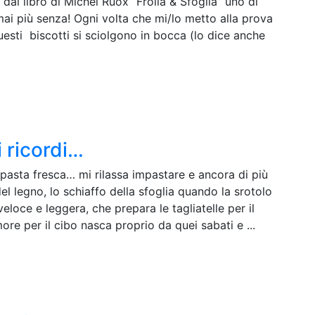
a dal libro di Michel Ruox “Frolla & Sfoglia” uno di
mai più senza! Ogni volta che mi/lo metto alla prova
uesti biscotti si sciolgono in bocca (lo dice anche
i ricordi…
 pasta fresca… mi rilassa impastare e ancora di più
del legno, lo schiaffo della sfoglia quando la srotolo
loce e leggera, che prepara le tagliatelle per il
re per il cibo nasca proprio da quei sabati e ...