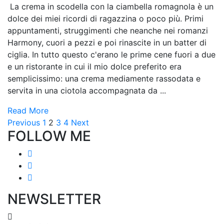
La crema in scodella con la ciambella romagnola è un
dolce dei miei ricordi di ragazzina o poco più. Primi
appuntamenti, struggimenti che neanche nei romanzi
Harmony, cuori a pezzi e poi rinascite in un batter di
ciglia. In tutto questo c'erano le prime cene fuori a due
e un ristorante in cui il mio dolce preferito era
semplicissimo: una crema mediamente rassodata e
servita in una ciotola accompagnata da ...
Read More
Paginazione
Page
Page
Page
Page
Previous
1
2
3
4
Next
FOLLOW ME
degli
articoli
NEWSLETTER