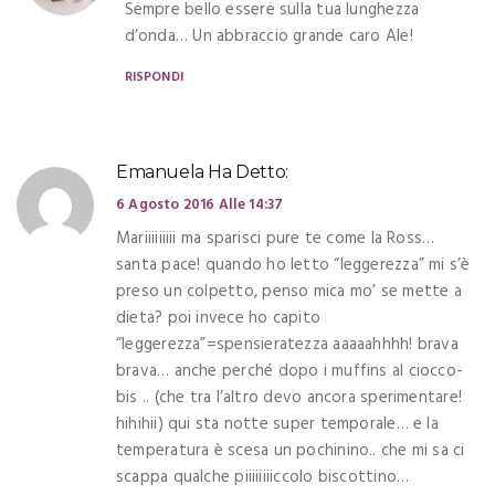
Sempre bello essere sulla tua lunghezza
d’onda… Un abbraccio grande caro Ale!
RISPONDI
Emanuela
Ha Detto:
6 Agosto 2016 Alle 14:37
Mariiiiiiiii ma sparisci pure te come la Ross…
santa pace! quando ho letto “leggerezza” mi s’è
preso un colpetto, penso mica mo’ se mette a
dieta? poi invece ho capito
“leggerezza”=spensieratezza aaaaahhhh! brava
brava… anche perché dopo i muffins al ciocco-
bis .. (che tra l’altro devo ancora sperimentare!
hihihii) qui sta notte super temporale… e la
temperatura è scesa un pochinino.. che mi sa ci
scappa qualche piiiiiiiiccolo biscottino…